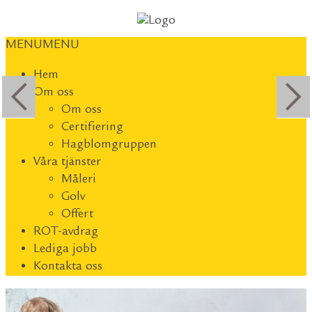
MENU
MENU
Hem
Om oss
Om oss
Certifiering
Hagblomgruppen
Våra tjänster
Måleri
Golv
Offert
ROT-avdrag
Lediga jobb
Kontakta oss